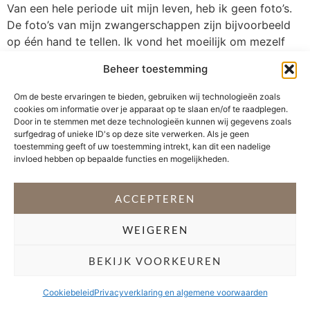
Van een hele periode uit mijn leven, heb ik geen foto’s.
De foto’s van mijn zwangerschappen zijn bijvoorbeeld
op één hand te tellen. Ik vond het moeilijk om mezelf
terug te zien op foto’s. Een dikke kont, een slome lach,
Beheer toestemming
rimpels of een onderkin. En soms kijk ik als een
aangeschoten hert. Er was altijd […]
Om de beste ervaringen te bieden, gebruiken wij technologieën zoals
cookies om informatie over je apparaat op te slaan en/of te raadplegen.
Door in te stemmen met deze technologieën kunnen wij gegevens zoals
VOLG @STEFANI_GETSFIT
surfgedrag of unieke ID's op deze site verwerken. Als je geen
toestemming geeft of uw toestemming intrekt, kan dit een nadelige
invloed hebben op bepaalde functies en mogelijkheden.
Copyright 2026 Stéfani Warning
–
Privacyverklaring
ACCEPTEREN
WEIGEREN
BEKIJK VOORKEUREN
Cookiebeleid
Privacyverklaring en algemene voorwaarden