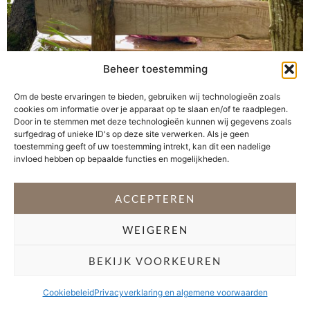
Beheer toestemming
Mijn ouders noemde het sprookjesachtige bosgebied
Om de beste ervaringen te bieden, gebruiken wij technologieën zoals
Lusthof de Haeck bij de Nieuwkoopse Plassen vroeger
cookies om informatie over je apparaat op te slaan en/of te raadplegen.
het Landgoed van Kapitein Haak. Dit maakte de
Door in te stemmen met deze technologieën kunnen wij gegevens zoals
wandeling extra spannend, want je zou maar oog in oog
surfgedrag of unieke ID's op deze site verwerken. Als je geen
toestemming geeft of uw toestemming intrekt, kan dit een nadelige
komen te staan met een piraat. In de herfst is Lusthof
invloed hebben op bepaalde functies en mogelijkheden.
de Haeck één groot paddenstoelenparadijs. Er groeien
hier ontzettend veel paddenstoelen in […]
ACCEPTEREN
VOLG @STEFANI_GETSFIT
WEIGEREN
Copyright 2026 Stéfani Warning
–
Privacyverklaring
BEKIJK VOORKEUREN
Cookiebeleid
Privacyverklaring en algemene voorwaarden