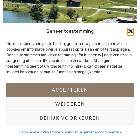
Beheer toestemming
Een sprookjesachtige omgeving, avontuurlijke
Om de beste ervaringen te bieden, gebruiken wij technologieën zoals
wandelingen, eindeloos veel speelmogelijkheden en een
cookies om informatie over je apparaat op te slaan en/of te raadplegen.
prachtige locatie. Vorig jaar hadden we een heerlijke
Door in te stemmen met deze technologieën kunnen wij gegevens zoals
vakantieweek in Ladis en verbleven we in Am Burgsee
surfgedrag of unieke ID's op deze site verwerken. Als je geen
toestemming geeft of uw toestemming intrekt, kan dit een nadelige
**** , aan de voet van het prachtige Schloss Laudeck.
invloed hebben op bepaalde functies en mogelijkheden.
Het enige wat ontbrak, was een zwembad. En laat er
nou sinds kort een prachtige wellness met een
ACCEPTEREN
verwarmd panorama zwembad […]
WEIGEREN
VOLG @STEFANI_GETSFIT
BEKIJK VOORKEUREN
Copyright 2026 Stéfani Warning
–
Privacyverklaring
Cookiebeleid
Privacyverklaring en algemene voorwaarden