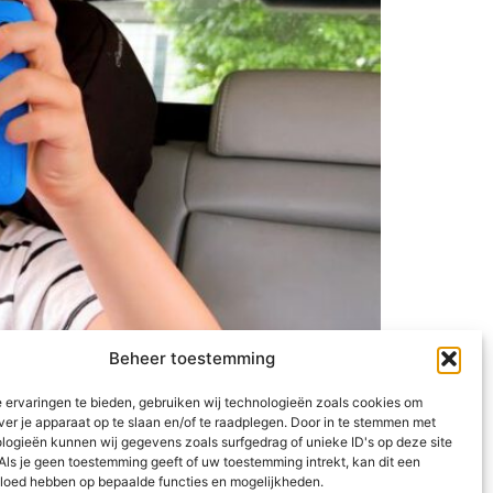
Beheer toestemming
 ervaringen te bieden, gebruiken wij technologieën zoals cookies om
d van pas komt, is in de auto. We hebben
ver je apparaat op te slaan en/of te raadplegen. Door in te stemmen met
let vind ik dat je hem eenvoudig overal
logieën kunnen wij gegevens zoals surfgedrag of unieke ID's op deze site
Als je geen toestemming geeft of uw toestemming intrekt, kan dit een
vloed hebben op bepaalde functies en mogelijkheden.