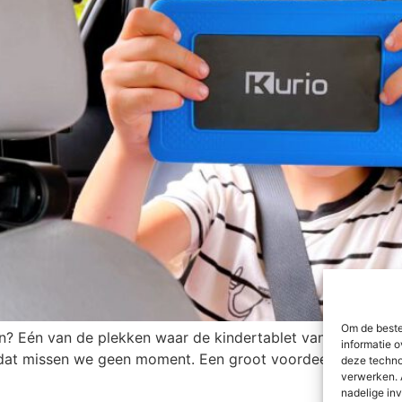
Om de beste
en? Eén van de plekken waar de kindertablet van Kurio goe
informatie o
at missen we geen moment. Een groot voordeel van een tab
deze techno
verwerken. 
nadelige in