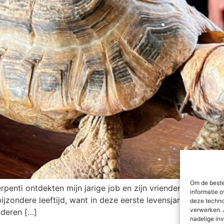
Om de beste
rpenti ontdekten mijn jarige job en zijn vrienden veel wee
informatie o
bijzondere leeftijd, want in deze eerste levensjaren van ee
deze techno
verwerken. 
inderen […]
nadelige in