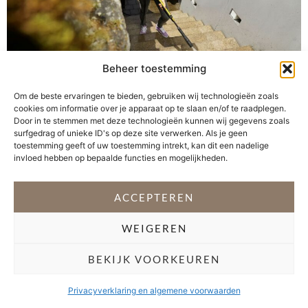
Beheer toestemming
Om de beste ervaringen te bieden, gebruiken wij technologieën zoals
cookies om informatie over je apparaat op te slaan en/of te raadplegen.
Heerlijk nu de temperatuur oploopt en het zonnetje zich
Door in te stemmen met deze technologieën kunnen wij gegevens zoals
steeds vaker laat zien. Lentekriebels geven mij ook een
surfgedrag of unieke ID's op deze site verwerken. Als je geen
partij schoonmaakkriebels. Na de winter is het terras én
toestemming geeft of uw toestemming intrekt, kan dit een nadelige
invloed hebben op bepaalde functies en mogelijkheden.
de vlonder in onze achtertuin behoorlijk groen
uitgeslagen. Gelukkig biedt Kärcher voor iedere klus in
en rondom het huis een krachtpatser van een apparaat.
ACCEPTEREN
Voor het verwijderen van […]
WEIGEREN
VOLG @STEFANI_GETSFIT
BEKIJK VOORKEUREN
Copyright 2026 Stéfani Warning
–
Privacyverklaring
Privacyverklaring en algemene voorwaarden