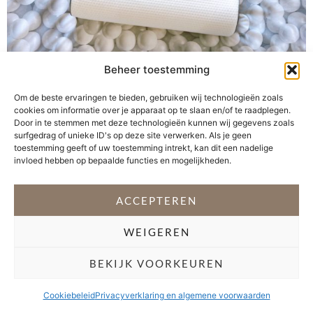
Beheer toestemming
Kom je moeilijk in slaap of lig je ’s nachts wakker? Je
Om de beste ervaringen te bieden, gebruiken wij technologieën zoals
bent niet de enige. Maar liefst één op de vijf mensen
cookies om informatie over je apparaat op te slaan en/of te raadplegen.
Door in te stemmen met deze technologieën kunnen wij gegevens zoals
heeft een slaapprobleem. Beste heftig als je je bedenkt
surfgedrag of unieke ID's op deze site verwerken. Als je geen
dat de impact van te weinig slaap en geen goede
toestemming geeft of uw toestemming intrekt, kan dit een nadelige
nachtrust verwoestend is. Slecht slapen belemmert je in
invloed hebben op bepaalde functies en mogelijkheden.
je dagelijks functioneren, bijvoorbeeld tijdens […]
ACCEPTEREN
VOLG @STEFANI_GETSFIT
WEIGEREN
Copyright 2026 Stéfani Warning
–
Privacyverklaring
BEKIJK VOORKEUREN
Cookiebeleid
Privacyverklaring en algemene voorwaarden