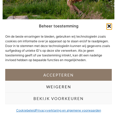
Ongecontroleerd stouwen als ik me rot voelde of als er
Beheer toestemming
letterlijk en figuurlijk teveel op mijn bordje lag. Het gaf
troost, ookal was het voor heel even. Dat gevoel duurde
Om de beste ervaringen te bieden, gebruiken wij technologieën zoals
cookies om informatie over je apparaat op te slaan en/of te raadplegen.
helaas niet lang en mijn gevoelens veranderen niet.
Door in te stemmen met deze technologieën kunnen wij gegevens zoals
Sterker nog, ik kreeg er nog een dikke portie
surfgedrag of unieke ID's op deze site verwerken. Als je geen
schuldgevoel bij. Ik had mezelf weer teleurgesteld door
toestemming geeft of uw toestemming intrekt, kan dit een nadelige
invloed hebben op bepaalde functies en mogelijkheden.
[…]
ACCEPTEREN
VOLG @STEFANI_GETSFIT
WEIGEREN
Copyright 2026 Stéfani Warning
–
Privacyverklaring
BEKIJK VOORKEUREN
Cookiebeleid
Privacyverklaring en algemene voorwaarden