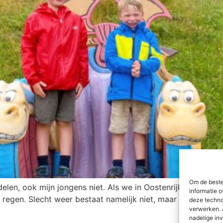
Om de beste
elen, ook mijn jongens niet. Als we in Oostenrijk zijn, is d
informatie o
t regen. Slecht weer bestaat namelijk niet, maar slechte r
deze techno
verwerken. 
nadelige in