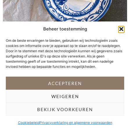
Beheer toestemming
Zo heerlijk om je dag te beginnen met een stuk taart.
Om de beste ervaringen te bieden, gebruiken wij technologieën zoals
De bodem is gemaakt van o.a. havermout en dadels en
cookies om informatie over je apparaat op te slaan en/of te raadplegen.
de kwarklaag is lekker fris met limoen. Een heerlijke
Door in te stemmen met deze technologieën kunnen wij gegevens zoals
combinatie! Je kunt deze taart natuurlijk ook prima eten
surfgedrag of unieke ID's op deze site verwerken. Als je geen
toestemming geeft of uw toestemming intrekt, kan dit een nadelige
als tussendoortje. Ingrediënten bodem120 gram
invloed hebben op bepaalde functies en mogelijkheden.
havermout100 ml kokosolie (gesmolten)6 dadels
(Nakheel Alya)evt. tl kaneel of koek- […]
ACCEPTEREN
VOLG @STEFANI_GETSFIT
WEIGEREN
Copyright 2026 Stéfani Warning
–
Privacyverklaring
BEKIJK VOORKEUREN
Cookiebeleid
Privacyverklaring en algemene voorwaarden