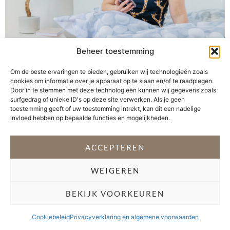
Beheer toestemming
Wanneer ben jij voor het laatst offline geweest? Om heel
Om de beste ervaringen te bieden, gebruiken wij technologieën zoals
eerlijk te zijn, staat mijn telefoon van ’s ochtends vroeg
cookies om informatie over je apparaat op te slaan en/of te raadplegen.
tot ’s avonds laat aan. Berichtjes komen gedurende de
Door in te stemmen met deze technologieën kunnen wij gegevens zoals
hele dag binnen en ik scrol regelmatig door mijn socials
surfgedrag of unieke ID's op deze site verwerken. Als je geen
toestemming geeft of uw toestemming intrekt, kan dit een nadelige
of werp een blik op mijn blog. Zijn we tegenwoordig
invloed hebben op bepaalde functies en mogelijkheden.
niet allemaal verslaafd aan onze telefoon? […]
ACCEPTEREN
VOLG @STEFANI_GETSFIT
WEIGEREN
Copyright 2026 Stéfani Warning
–
Privacyverklaring
BEKIJK VOORKEUREN
Cookiebeleid
Privacyverklaring en algemene voorwaarden