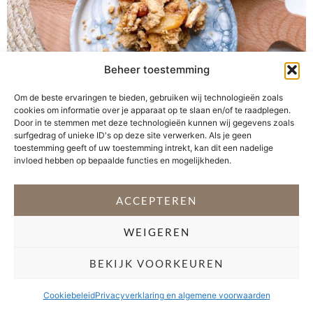
Beheer toestemming
Taart met appel vinden mijn jongens het allerlekkerste
Om de beste ervaringen te bieden, gebruiken wij technologieën zoals
wat er is. Als ik hulp heb in de keuken dan moet ik wel
cookies om informatie over je apparaat op te slaan en/of te raadplegen.
oppassen dat ik de vulling niet kwijt ben, voordat de
Door in te stemmen met deze technologieën kunnen wij gegevens zoals
taart in de oven staat. De abrikozenjam maakt deze
surfgedrag of unieke ID's op deze site verwerken. Als je geen
toestemming geeft of uw toestemming intrekt, kan dit een nadelige
crumble helemaal af. Dit geniale idee heb ik niet zelf
invloed hebben op bepaalde functies en mogelijkheden.
bedacht. Dit kunstje heb […]
ACCEPTEREN
VOLG @STEFANI_GETSFIT
WEIGEREN
Copyright 2026 Stéfani Warning
–
Privacyverklaring
BEKIJK VOORKEUREN
Cookiebeleid
Privacyverklaring en algemene voorwaarden