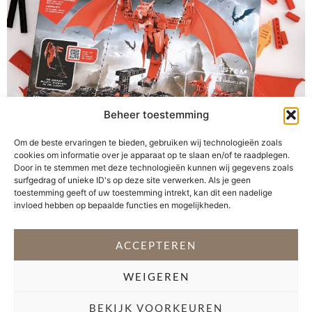
Beheer toestemming
Om de beste ervaringen te bieden, gebruiken wij technologieën zoals
cookies om informatie over je apparaat op te slaan en/of te raadplegen.
Het creëren van een eigen wereld met bouwstenen, de
Door in te stemmen met deze technologieën kunnen wij gegevens zoals
constructie van huizen, voertuigen of fantasiedieren.
surfgedrag of unieke ID's op deze site verwerken. Als je geen
toestemming geeft of uw toestemming intrekt, kan dit een nadelige
Mijn jongens krijgen geen genoeg van bouwspeelgoed
invloed hebben op bepaalde functies en mogelijkheden.
en ook ik bouw graag mee. Bouwen stimuleert de
fantasie en creativiteit van kinderen. De bouwsets van
ACCEPTEREN
Clementoni Wetenschap & Spel Mechanics zijn dan ook
een schot in de roos. Met dit speelgoed […]
WEIGEREN
VOLG @STEFANI_GETSFIT
BEKIJK VOORKEUREN