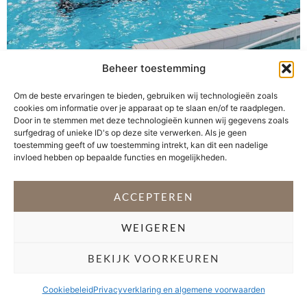
Probeer jij wel eens nieuwe dingen uit? Iets doen wat ik
Beheer toestemming
niet eerder heb gedaan, geeft mij energie en zonder er
verder zweverig over te doen, voegt het iets toe aan
Om de beste ervaringen te bieden, gebruiken wij technologieën zoals
cookies om informatie over je apparaat op te slaan en/of te raadplegen.
mijn leven. Daarom besloot ik samen met een stel
Door in te stemmen met deze technologieën kunnen wij gegevens zoals
sportieve dames mijn badpak aan te trekken en een
surfgedrag of unieke ID's op deze site verwerken. Als je geen
avondje te aqua floaten. Nu klinkt […]
toestemming geeft of uw toestemming intrekt, kan dit een nadelige
invloed hebben op bepaalde functies en mogelijkheden.
VOLG @STEFANI_GETSFIT
ACCEPTEREN
Copyright 2026 Stéfani Warning
–
Privacyverklaring
WEIGEREN
BEKIJK VOORKEUREN
Cookiebeleid
Privacyverklaring en algemene voorwaarden