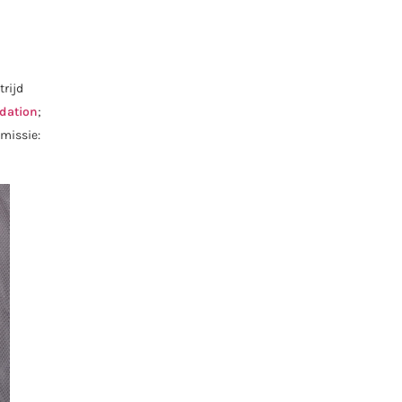
trijd
ndation
;
 missie: