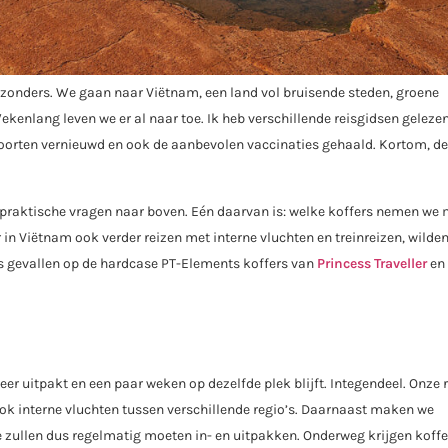
ijzonders. We gaan naar Viëtnam, een land vol bruisende steden, groene
Wekenlang leven we er al naar toe. Ik heb verschillende reisgidsen gelez
spoorten vernieuwd en ook de aanbevolen vaccinaties gehaald. Kortom, de
praktische vragen naar boven. Eén daarvan is: welke koffers nemen we
in Viëtnam ook verder reizen met interne vluchten en treinreizen, wilde
e is gevallen op de hardcase PT-Elements koffers van
Princess Traveller
en 
er uitpakt en een paar weken op dezelfde plek blijft. Integendeel. Onze r
ook interne vluchten tussen verschillende regio’s. Daarnaast maken we
 We zullen dus regelmatig moeten in- en uitpakken. Onderweg krijgen koff