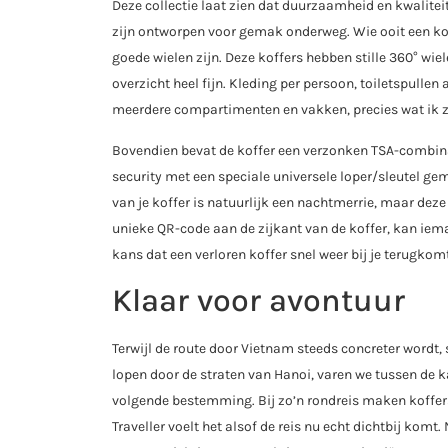
Deze collectie laat zien dat duurzaamheid en kwalitei
zijn ontworpen voor gemak onderweg. Wie ooit een kof
goede wielen zijn. Deze koffers hebben stille 360° wie
overzicht heel fijn. Kleding per persoon, toiletspullen
meerdere compartimenten en vakken, precies wat ik z
Bovendien bevat de koffer een verzonken TSA-combinati
security met een speciale universele loper/sleutel gem
van je koffer is natuurlijk een nachtmerrie, maar dez
unieke QR-code aan de zijkant van de koffer, kan iem
kans dat een verloren koffer snel weer bij je terugkom
Klaar voor avontuur
Terwijl de route door Vietnam steeds concreter wordt,
lopen door de straten van Hanoi, varen we tussen de k
volgende bestemming. Bij zo’n rondreis maken koffers 
Traveller voelt het alsof de reis nu echt dichtbij kom