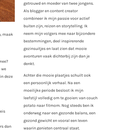
getrouwd en moeder van twee jongens.
Als blogger en content creator
combineer ik mijn passie voor actief
buiten zijn, reizen en storytelling. Ik
neem mijn volgers mee naar bijzondere
en, maak
bestemmingen, deel inspirerende
gezinsuitjes en laat zien dat mooie
avonturen vaak dichterbij zijn dan je
 mee?
denkt.
n we
Achter die mooie plaatjes schuilt ook
in deze
een persoonlijk verhaal. Na een
moeilijke periode besloot ik mijn
leefstijl volledig om te gooien: van couch
potato naar fitmom. Nog steeds ben ik
eis
onderweg naar een gezonde balans, een
gezond gewicht en vooral een leven
ers dan
waarin genieten centraal staat.