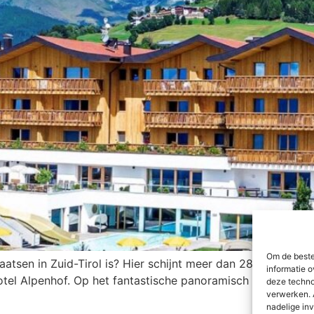
Om de beste
atsen in Zuid-Tirol is? Hier schijnt meer dan 280 dagen per
informatie o
otel Alpenhof. Op het fantastische panoramisch uitzicht word
deze techno
verwerken. 
nadelige in