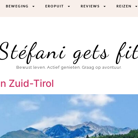
BEWEGING
EROPUIT
REVIEWS
REIZEN
Stéfani gets fi
Bewust leven. Actief genieten. Graag op avontuur.
n Zuid-Tirol