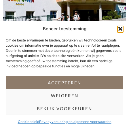
Beheer toestemming
Om de beste ervaringen te bieden, gebruiken wij technologieën zoals
cookies om informatie over je apparaat op te slaan en/of te raadplegen.
Midden in de Alpen en aan het grootste meer van Tirol
Door in te stemmen met deze technologieën kunnen wij gegevens zoals
vind je het familieparadijs Sporthotel Achensee. Dit luxe
surfgedrag of unieke ID's op deze site verwerken. Als je geen
familiehotel wordt gerund door een familie. Het is een
toestemming geeft of uw toestemming intrekt, kan dit een nadelige
invloed hebben op bepaalde functies en mogelijkheden.
plek waar je je in een mum van tijd thuis voelt. Je
verblijft in moderne familiekamers of suites, wordt
compleet in de watten gelegd met culinaire
ACCEPTEREN
verwennerijen […]
WEIGEREN
VOLG @STEFANI_GETSFIT
BEKIJK VOORKEUREN
Copyright 2026 Stéfani Warning
–
Privacyverklaring
Cookiebeleid
Privacyverklaring en algemene voorwaarden