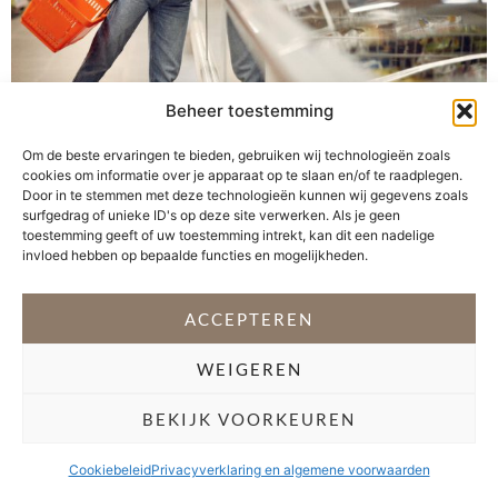
Beheer toestemming
Wat je dagelijks in je mond stopt, heeft invloed op je
gezondheid. En wat je kiest om in je mond te stoppen,
Om de beste ervaringen te bieden, gebruiken wij technologieën zoals
begint vaak in de supermarkt. Het is dan ook zorgelijk
cookies om informatie over je apparaat op te slaan en/of te raadplegen.
Door in te stemmen met deze technologieën kunnen wij gegevens zoals
dat supermarkten nog steeds vooral reclame maken
surfgedrag of unieke ID's op deze site verwerken. Als je geen
voor ongezonde producten, omdat de helft van de
toestemming geeft of uw toestemming intrekt, kan dit een nadelige
volwassenen en één op de zes kinderen in […]
invloed hebben op bepaalde functies en mogelijkheden.
VOLG @STEFANI_GETSFIT
ACCEPTEREN
WEIGEREN
Copyright 2026 Stéfani Warning
–
Privacyverklaring
BEKIJK VOORKEUREN
Cookiebeleid
Privacyverklaring en algemene voorwaarden