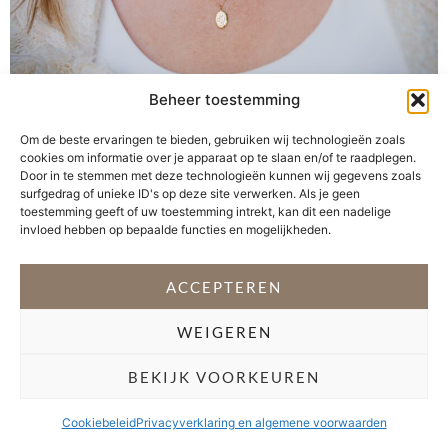
Beheer toestemming
Om de beste ervaringen te bieden, gebruiken wij technologieën zoals
Veel sieraden heb ik niet. Maar de sieraden die ik draag,
cookies om informatie over je apparaat op te slaan en/of te raadplegen.
zijn belangrijk voor mij. Natuurlijk vind ik het leuk om
Door in te stemmen met deze technologieën kunnen wij gegevens zoals
een beetje te wisselen met verschillende armbandjes,
surfgedrag of unieke ID's op deze site verwerken. Als je geen
toestemming geeft of uw toestemming intrekt, kan dit een nadelige
maar het liefst draag ik sieraden met een verhaal. Al een
invloed hebben op bepaalde functies en mogelijkheden.
tijdje droomde ik van een gepersonaliseerd sieraad. Mijn
kinderen hebben mijn leven verrijkt. Hun geboortes zijn
ACCEPTEREN
[…]
WEIGEREN
VOLG @STEFANI_GETSFIT
BEKIJK VOORKEUREN
Copyright 2026 Stéfani Warning
–
Privacyverklaring
Cookiebeleid
Privacyverklaring en algemene voorwaarden