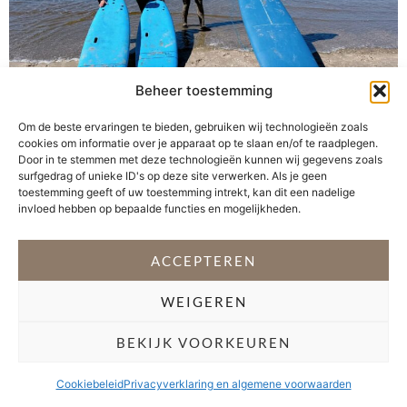
Beheer toestemming
Om de beste ervaringen te bieden, gebruiken wij technologieën zoals
cookies om informatie over je apparaat op te slaan en/of te raadplegen.
Een dagje uit waarin cultuur, geschiedenis én
Door in te stemmen met deze technologieën kunnen wij gegevens zoals
ontspanning aan zee moeiteloos samenkomen? Den
surfgedrag of unieke ID's op deze site verwerken. Als je geen
Haag is daar echt perfect voor. Samen met de jongens
toestemming geeft of uw toestemming intrekt, kan dit een nadelige
invloed hebben op bepaalde functies en mogelijkheden.
– en oma ging gezellig mee – beleefde ik een dag vol
indrukken, nieuwe avonturen en vooral heel veel plezier.
We begonnen met een bijzonder bezoek aan het
ACCEPTEREN
Nationaal Monument Oranjehotel, waarna […]
WEIGEREN
VOLG @STEFANI_GETSFIT
BEKIJK VOORKEUREN
Copyright 2026 Stéfani Warning
–
Privacyverklaring
Cookiebeleid
Privacyverklaring en algemene voorwaarden