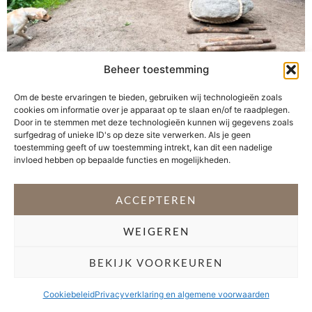
Beheer toestemming
Samen met mijn mannen stapte ik midden in de
Om de beste ervaringen te bieden, gebruiken wij technologieën zoals
geschiedenis in Museumpark Archeon. We kwamen heel
cookies om informatie over je apparaat op te slaan en/of te raadplegen.
dicht bij de Romeinen en namen een duik in de
Door in te stemmen met deze technologieën kunnen wij gegevens zoals
middeleeuwen. Alles in dit museum is gebaseerd op
surfgedrag of unieke ID's op deze site verwerken. Als je geen
toestemming geeft of uw toestemming intrekt, kan dit een nadelige
archeologische vondsten. Alle gebouwen zijn
invloed hebben op bepaalde functies en mogelijkheden.
reconstructies uit de geschiedenis. Je waant je hier dus
écht in het verleden. Je maakt niet […]
ACCEPTEREN
VOLG @STEFANI_GETSFIT
WEIGEREN
Copyright 2026 Stéfani Warning
–
Privacyverklaring
BEKIJK VOORKEUREN
Cookiebeleid
Privacyverklaring en algemene voorwaarden